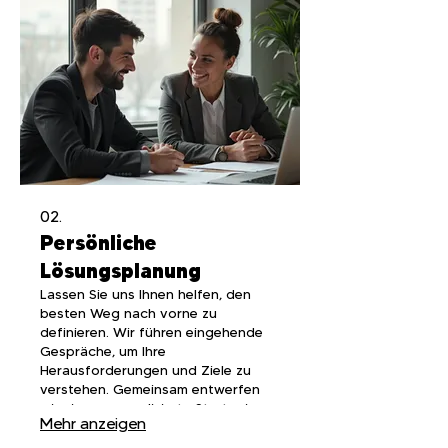
erzielt.
02.
Persönliche
Lösungsplanung
Lassen Sie uns Ihnen helfen, den
besten Weg nach vorne zu
definieren. Wir führen eingehende
Gespräche, um Ihre
Herausforderungen und Ziele zu
verstehen. Gemeinsam entwerfen
wir eine personalisierte Strategie,
Mehr anzeigen
die darauf ausgelegt ist, Ihre Ziele
effizient und effektiv zu erreichen.