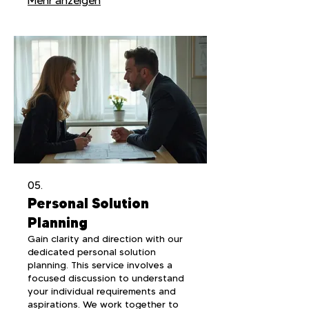
Mehr anzeigen
a novel concept or a complex
problem, we provide the dedicated
focus to bring your vision to life.
Expect a thorough approach from
ideation to initial planning.
05.
Personal Solution
Planning
Gain clarity and direction with our
dedicated personal solution
planning. This service involves a
focused discussion to understand
your individual requirements and
aspirations. We work together to