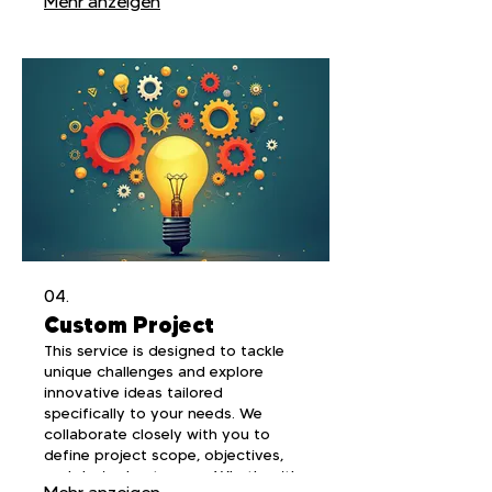
Mehr anzeigen
und Unterstützung für Ihren Erfolg
erhalten.
04.
Custom Project
This service is designed to tackle
unique challenges and explore
innovative ideas tailored
specifically to your needs. We
collaborate closely with you to
define project scope, objectives,
and desired outcomes. Whether it's