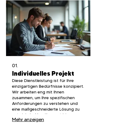
01.
Individuelles Projekt
Diese Dienstleistung ist für Ihre
einzigartigen Bedürfnisse konzipiert.
Wir arbeiten eng mit Ihnen
zusammen, um Ihre spezifischen
Anforderungen zu verstehen und
eine maßgeschneiderte Lösung zu
entwickeln. Vom Konzept bis zur
Mehr anzeigen
Umsetzung stellen wir sicher, dass
Ihre Vision Wirklichkeit wird und
außergewöhnliche Ergebnisse