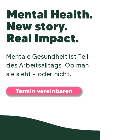
Mental Health.
New story.
Real Impact.
Mentale Gesundheit ist Teil
des Arbeitsalltags. Ob man
sie sieht – oder nicht.
Termin vereinbaren